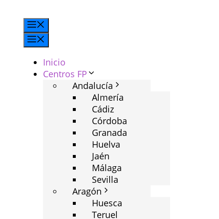
Saltar
al
Menú
contenido
Menú
Inicio
Centros FP
Andalucía
Almería
Cádiz
Córdoba
Granada
Huelva
Jaén
Málaga
Sevilla
Aragón
Huesca
Teruel