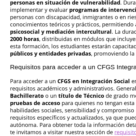
personas en situación de vulnerabilidad
. Dur
implementar y evaluar
programas de intervenci
personas con discapacidad, inmigrantes o en rie
conocimientos teóricos y prácticos, permitiendo 
psicosocial y mediación intercultural
. La dura
2000 horas
, distribuidas en módulos que incluye
esta formación, los estudiantes estarán capacit
públicos y entidades privadas
, promoviendo la 
Requisitos para acceder a un CFGS Integra
Para acceder a un
CFGS en Integración Social
en
requisitos académicos y administrativos. Genera
Bachillerato
o un
título de Técnico
de grado me
pruebas de acceso
para quienes no tengan esta 
habilidades sociales, sensibilidad y compromiso 
requisitos específicos y actualizados, ya que pu
autónoma. Para obtener toda la información detal
te invitamos a visitar nuestra sección de
requisit