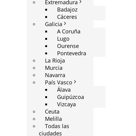
Extremadura
Badajoz
Cáceres
Galicia
A Coruña
Lugo
Ourense
Pontevedra
La Rioja
Murcia
Navarra
País Vasco
Álava
Guipúzcoa
Vizcaya
Ceuta
Melilla
Todas las
ciudades