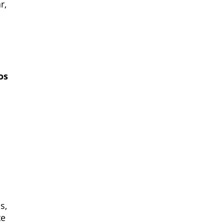
r,
os
s,
te