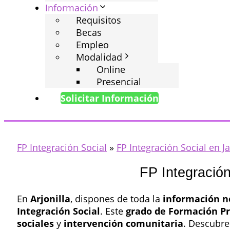
Información
Requisitos
Becas
Empleo
Modalidad
Online
Presencial
Solicitar Información
FP Integración Social
»
FP Integración Social en J
FP Integración
En
Arjonilla
, dispones de toda la
información n
Integración Social
. Este
grado de Formación Pr
sociales
y
intervención comunitaria
. Descubre