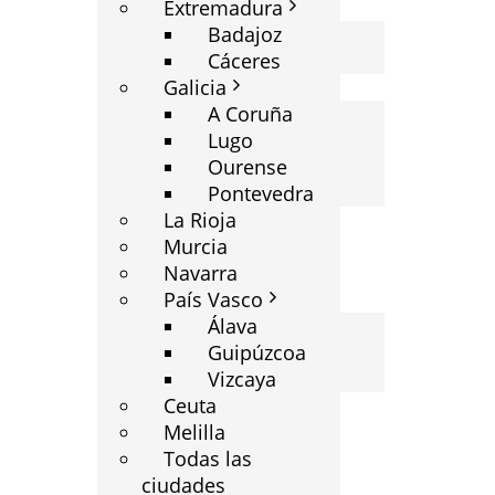
Extremadura
Badajoz
Cáceres
Galicia
A Coruña
Lugo
Ourense
Pontevedra
La Rioja
Murcia
Navarra
País Vasco
Álava
Guipúzcoa
Vizcaya
Ceuta
Melilla
Todas las
ciudades