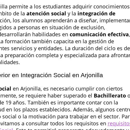
illa permite a los estudiantes adquirir conocimientos
mbito de la
atención social
y la
integración de
mación, los alumnos aprenderán a diseñar, implementa
gidos a personas en situación de exclusión,
desarrollarán habilidades en
comunicación efectiva
,
 La formación también capacita en la gestión de
tes servicios y entidades. La duración del ciclo es de
na preparación completa y especializada para afronta
alidades.
or en Integración Social en Arjonilla
ocial
en Arjonilla, es necesario cumplir con ciertos
lmente, se requiere haber superado el
Bachillerato
e 19 años. También es importante contar con la
tud en los plazos establecidos. Además, algunos centr
 social o la motivación para trabajar en el sector. Pa
nvitamos a consultar todos los requisitos en
requisito