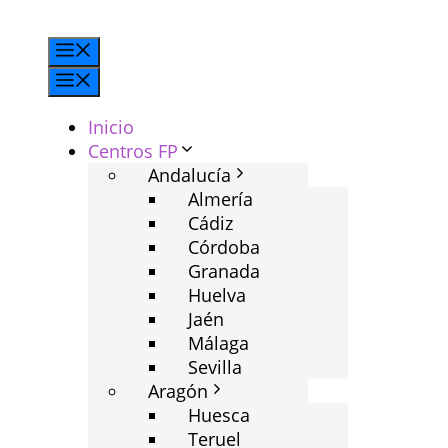
Saltar
al
Menú
contenido
Menú
Inicio
Centros FP
Andalucía
Almería
Cádiz
Córdoba
Granada
Huelva
Jaén
Málaga
Sevilla
Aragón
Huesca
Teruel