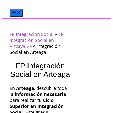
Saltar
al
Menú
contenido
FP Integración Social
»
FP
Integración Social en
Vizcaya
»
FP Integración
Social en Arteaga
FP Integración
Social en Arteaga
En
Arteaga
, descubre toda
la
información necesaria
para realizar tu
Ciclo
Superior en Integración
Social
. Este
grado