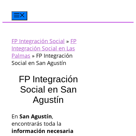
Saltar
al
Menú
contenido
FP Integración Social
»
FP
Integración Social en Las
Palmas
»
FP Integración
Social en San Agustín
FP Integración
Social en San
Agustín
En
San Agustín
,
encontrarás toda la
información necesaria