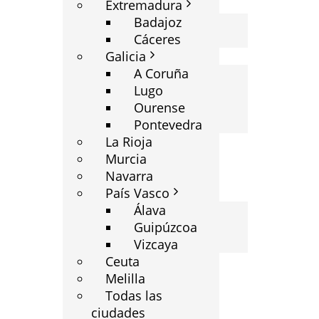
Extremadura
Badajoz
Cáceres
Galicia
A Coruña
Lugo
Ourense
Pontevedra
La Rioja
Murcia
Navarra
País Vasco
Álava
Guipúzcoa
Vizcaya
Ceuta
Melilla
Todas las
ciudades