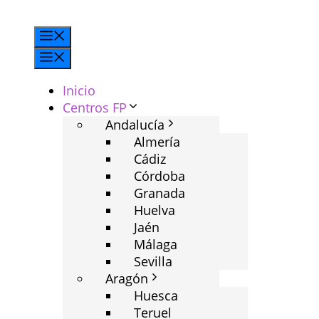
Saltar
al
Menú
contenido
Menú
Inicio
Centros FP
Andalucía
Almería
Cádiz
Córdoba
Granada
Huelva
Jaén
Málaga
Sevilla
Aragón
Huesca
Teruel