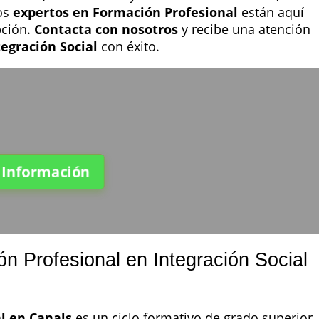
os
expertos en Formación Profesional
están aquí
pción.
Contacta con nosotros
y recibe una atención
tegración Social
con éxito.
a Información
 Profesional en Integración Social
l en Canals
es un ciclo formativo de grado superior