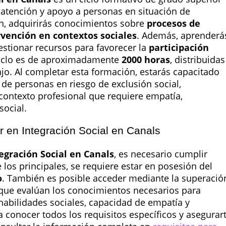
a atención y apoyo a personas en situación de
ión, adquirirás conocimientos sobre
procesos de
rvención en contextos sociales
. Además, aprenderá
estionar recursos para favorecer la
participación
 ciclo es de aproximadamente
2000 horas
, distribuidas
bajo. Al completar esta formación, estarás capacitado
a de personas en riesgo de exclusión social,
ontexto profesional que requiere empatía,
social.
r en Integración Social en Canals
egración Social en Canals
, es necesario cumplir
 los principales, se requiere estar en posesión del
o
. También es posible acceder mediante la superació
que evalúan los conocimientos necesarios para
abilidades sociales, capacidad de empatía y
a conocer todos los requisitos específicos y asegurar