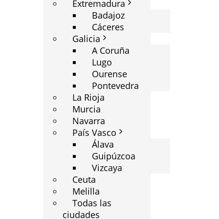
Extremadura
Badajoz
Cáceres
Galicia
A Coruña
Lugo
Ourense
Pontevedra
La Rioja
Murcia
Navarra
País Vasco
Álava
Guipúzcoa
Vizcaya
Ceuta
Melilla
Todas las
ciudades