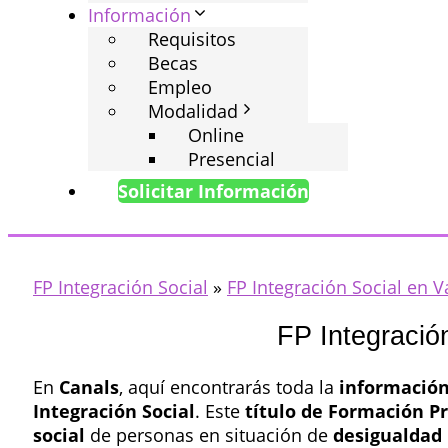
Información
Requisitos
Becas
Empleo
Modalidad
Online
Presencial
Solicitar Información
FP Integración Social
»
FP Integración Social en V
FP Integració
En
Canals
, aquí encontrarás toda la
información
Integración Social
. Este
título de Formación P
social
de personas en situación de
desigualdad