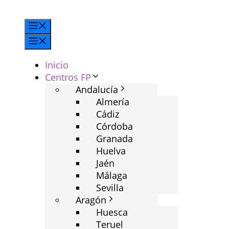
Saltar
al
Menú
contenido
Menú
Inicio
Centros FP
Andalucía
Almería
Cádiz
Córdoba
Granada
Huelva
Jaén
Málaga
Sevilla
Aragón
Huesca
Teruel