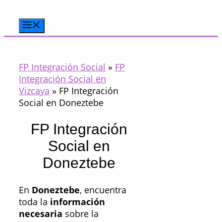
Saltar
al
Menú
contenido
FP Integración Social
»
FP
Integración Social en
Vizcaya
»
FP Integración
Social en Doneztebe
FP Integración
Social en
Doneztebe
En
Doneztebe
, encuentra
toda la
información
necesaria
sobre la