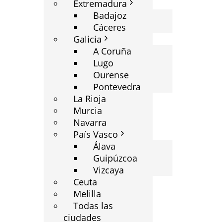
Extremadura
Badajoz
Cáceres
Galicia
A Coruña
Lugo
Ourense
Pontevedra
La Rioja
Murcia
Navarra
País Vasco
Álava
Guipúzcoa
Vizcaya
Ceuta
Melilla
Todas las
ciudades