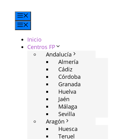
Saltar
al
Menú
contenido
Menú
Inicio
Centros FP
Andalucía
Almería
Cádiz
Córdoba
Granada
Huelva
Jaén
Málaga
Sevilla
Aragón
Huesca
Teruel